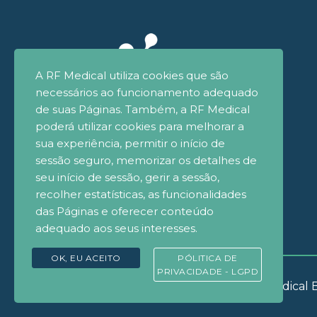
A RF Medical utiliza cookies que são
necessários ao funcionamento adequado
de suas Páginas. Também, a RF Medical
poderá utilizar cookies para melhorar a
sua experiência, permitir o início de
sessão seguro, memorizar os detalhes de
seu início de sessão, gerir a sessão,
recolher estatísticas, as funcionalidades
das Páginas e oferecer conteúdo
adequado aos seus interesses.
OK, EU ACEITO
PÓLITICA DE
PRIVACIDADE - LGPD
© Copyrignt 2021 - RF Medical B