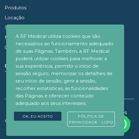
Produtos
Locação
Simuladores
A RF Medical utiliza cookies que são
Noticias
necessários ao funcionamento adequado
Contato
de suas Páginas. Também, a RF Medical
poderá utilizar cookies para melhorar a
sua experiência, permitir o início de
CONECTE-SE
sessão seguro, memorizar os detalhes de
seu início de sessão, gerir a sessão,
recolher estatísticas, as funcionalidades
das Páginas e oferecer conteúdo
adequado aos seus interesses.
© Copyrignt 2021 - RF Medical Brasil - Todos os
OK, EU ACEITO
PÓLITICA DE
direitos reservados. Desenvolvido por
D&M Agência -
PRIVACIDADE - LGPD
Design e Marketing
.