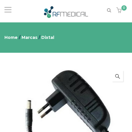
0
Home
/
Marcas
/
Dixtal