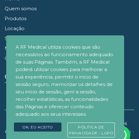
Quem somos
Produtos
Locação
Simuladores
A RF Medical utiliza cookies que são
Noticias
necessários ao funcionamento adequado
Contato
de suas Páginas. Também, a RF Medical
poderá utilizar cookies para melhorar a
CONECTE-SE
sua experiência, permitir o início de
sessão seguro, memorizar os detalhes de
seu início de sessão, gerir a sessão,
recolher estatísticas, as funcionalidades
das Páginas e oferecer conteúdo
adequado aos seus interesses.
© Copyrignt 2021 - RF Medical Brasil - Todos os
OK, EU ACEITO
PÓLITICA DE
direitos reservados. Desenvolvido por
D&M Agência -
PRIVACIDADE - LGPD