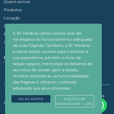
Quem somos
Produtos
Locação
Simuladores
A RF Medical utiliza cookies que são
Noticias
necessários ao funcionamento adequado
Contato
de suas Páginas. Também, a RF Medical
poderá utilizar cookies para melhorar a
sua experiência, permitir o início de
CONECTE-SE
sessão seguro, memorizar os detalhes de
seu início de sessão, gerir a sessão,
recolher estatísticas, as funcionalidades
das Páginas e oferecer conteúdo
adequado aos seus interesses.
© Copyrignt 2021 - RF Medical Brasil - Todos os
OK, EU ACEITO
PÓLITICA DE
direitos reservados. Desenvolvido por
D&M Agência -
PRIVACIDADE - LGPD
Design e Marketing
.