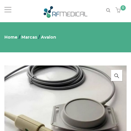
0
Home
/
Marcas
/
Avalon