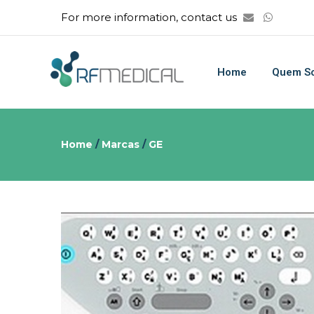
For more information, contact us
Home
Quem S
Home
/
Marcas
/
GE