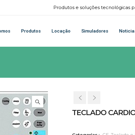
Produtos e soluções tecnológicas pa
omos
Produtos
Locação
Simuladores
Noticia
TECLADO CARDI
Categorias :
GE
,
Teclado 