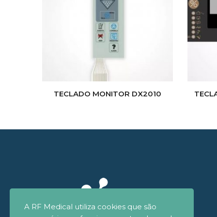
TECLADO MONITOR DX2010
TECL
A RF Medical utiliza cookies que são