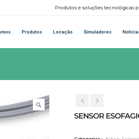
Produtos e soluções tecnológicas pa
omos
Produtos
Locação
Simuladores
Noticia
SENSOR ESOFAGI
Categorias :
Nihon
,
Sensor