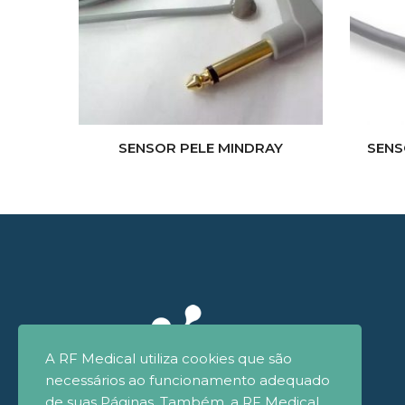
SENSOR PELE MINDRAY
SENS
A RF Medical utiliza cookies que são
necessários ao funcionamento adequado
de suas Páginas. Também, a RF Medical