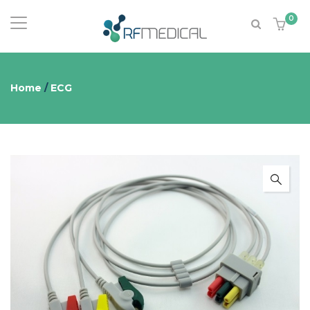
0
Home
/
ECG