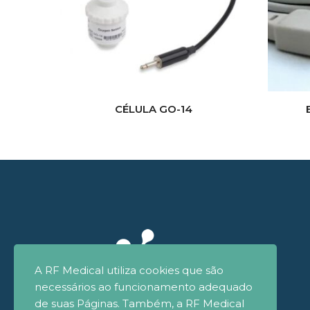
CÉLULA GO-14
A RF Medical utiliza cookies que são
necessários ao funcionamento adequado
de suas Páginas. Também, a RF Medical