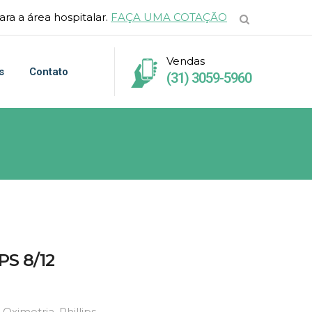
ra a área hospitalar.
FAÇA UMA COTAÇÃO
Vendas
s
Contato
(31) 3059-5960
S 8/12
 Oximetria
,
Phillips