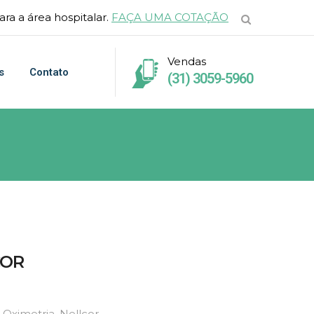
ra a área hospitalar.
FAÇA UMA COTAÇÃO
Vendas
s
Contato
(31) 3059-5960
COR
 Oximetria
,
Nellcor