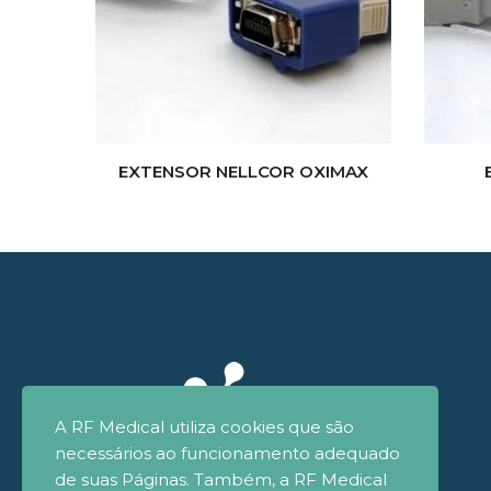
EXTENSOR NELLCOR OXIMAX
A RF Medical utiliza cookies que são
necessários ao funcionamento adequado
de suas Páginas. Também, a RF Medical