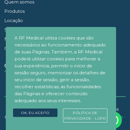
Quem somos
Produtos
Locação
Simuladores
A RF Medical utiliza cookies que são
Noticias
necessários ao funcionamento adequado
Contato
de suas Páginas. Também, a RF Medical
poderá utilizar cookies para melhorar a
CONECTE-SE
sua experiência, permitir o início de
sessão seguro, memorizar os detalhes de
seu início de sessão, gerir a sessão,
recolher estatísticas, as funcionalidades
das Páginas e oferecer conteúdo
adequado aos seus interesses.
© Copyrignt 2021 - RF Medical Brasil - Todos os
OK, EU ACEITO
PÓLITICA DE
direitos reservados. Desenvolvido por
D&M Agência -
PRIVACIDADE - LGPD
Design e Marketing
.