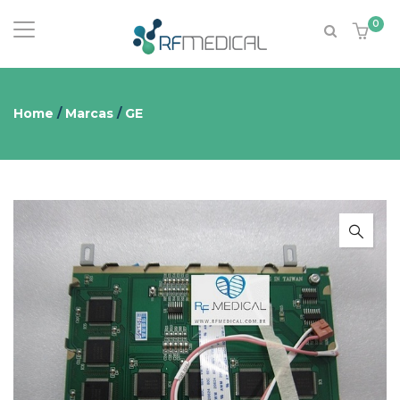
0
Home
/
Marcas
/
GE