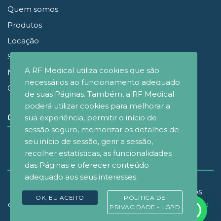
Quem somos
Produtos
Locação
Simuladores
A RF Medical utiliza cookies que são
Noticias
necessários ao funcionamento adequado
Contato
de suas Páginas. Também, a RF Medical
poderá utilizar cookies para melhorar a
sua experiência, permitir o início de
CONECTE-SE
sessão seguro, memorizar os detalhes de
seu início de sessão, gerir a sessão,
recolher estatísticas, as funcionalidades
das Páginas e oferecer conteúdo
adequado aos seus interesses.
© Copyrignt 2021 - RF Medical Brasil - Todos os
OK, EU ACEITO
PÓLITICA DE
direitos reservados. Desenvolvido por
D&M Agência -
PRIVACIDADE - LGPD
Design e Marketing
.