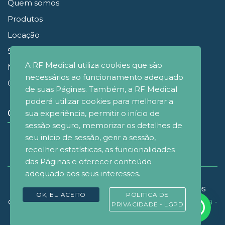
Quem somos
Produtos
Locação
Simuladores
A RF Medical utiliza cookies que são
Noticias
necessários ao funcionamento adequado
Contato
de suas Páginas. Também, a RF Medical
poderá utilizar cookies para melhorar a
sua experiência, permitir o início de
CONECTE-SE
sessão seguro, memorizar os detalhes de
seu início de sessão, gerir a sessão,
recolher estatísticas, as funcionalidades
das Páginas e oferecer conteúdo
adequado aos seus interesses.
© Copyrignt 2021 - RF Medical Brasil - Todos os
OK, EU ACEITO
PÓLITICA DE
direitos reservados. Desenvolvido por
D&M Agência -
PRIVACIDADE - LGPD
Design e Marketing
.