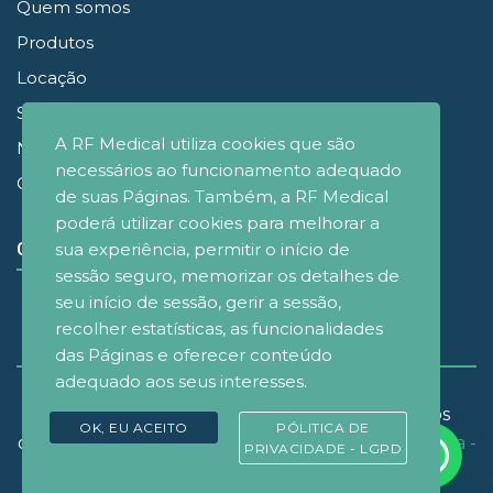
Quem somos
Produtos
Locação
Simuladores
A RF Medical utiliza cookies que são
Noticias
necessários ao funcionamento adequado
Contato
de suas Páginas. Também, a RF Medical
poderá utilizar cookies para melhorar a
CONECTE-SE
sua experiência, permitir o início de
sessão seguro, memorizar os detalhes de
seu início de sessão, gerir a sessão,
recolher estatísticas, as funcionalidades
das Páginas e oferecer conteúdo
adequado aos seus interesses.
© Copyrignt 2021 - RF Medical Brasil - Todos os
OK, EU ACEITO
PÓLITICA DE
direitos reservados. Desenvolvido por
D&M Agência -
PRIVACIDADE - LGPD
Design e Marketing
.