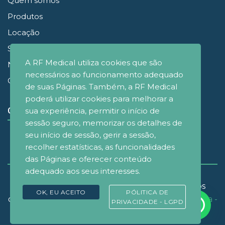
Quem somos
Produtos
Locação
Simuladores
A RF Medical utiliza cookies que são
Noticias
necessários ao funcionamento adequado
Contato
de suas Páginas. Também, a RF Medical
poderá utilizar cookies para melhorar a
sua experiência, permitir o início de
CONECTE-SE
sessão seguro, memorizar os detalhes de
seu início de sessão, gerir a sessão,
recolher estatísticas, as funcionalidades
das Páginas e oferecer conteúdo
adequado aos seus interesses.
© Copyrignt 2021 - RF Medical Brasil - Todos os
OK, EU ACEITO
PÓLITICA DE
direitos reservados. Desenvolvido por
D&M Agência -
PRIVACIDADE - LGPD
Design e Marketing
.