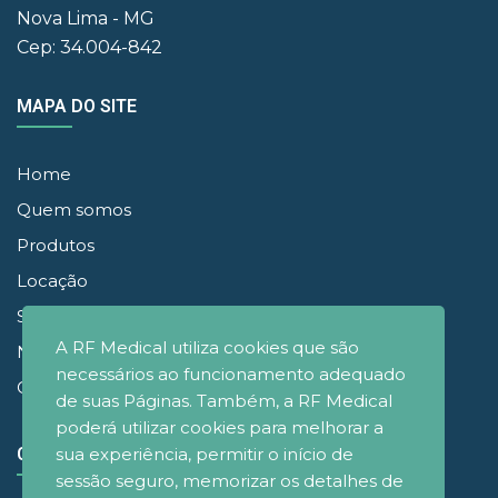
Nova Lima - MG
Cep: 34.004-842
MAPA DO SITE
Home
Quem somos
Produtos
Locação
Simuladores
A RF Medical utiliza cookies que são
Noticias
necessários ao funcionamento adequado
Contato
de suas Páginas. Também, a RF Medical
poderá utilizar cookies para melhorar a
sua experiência, permitir o início de
CONECTE-SE
sessão seguro, memorizar os detalhes de