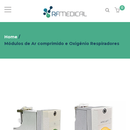
0
Home
/
Módulos de Ar comprimido e Oxigênio Respiradores