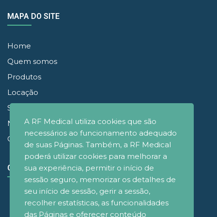
MAPA DO SITE
Home
Quem somos
Produtos
Locação
Simuladores
A RF Medical utiliza cookies que são
Noticias
necessários ao funcionamento adequado
Contato
de suas Páginas. Também, a RF Medical
poderá utilizar cookies para melhorar a
sua experiência, permitir o início de
CONECTE-SE
sessão seguro, memorizar os detalhes de
seu início de sessão, gerir a sessão,
recolher estatísticas, as funcionalidades
das Páginas e oferecer conteúdo