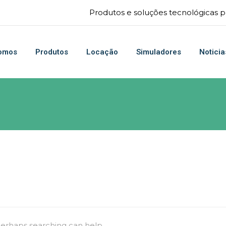
Produtos e soluções tecnológicas pa
omos
Produtos
Locação
Simuladores
Noticia
 Perhaps searching can help.