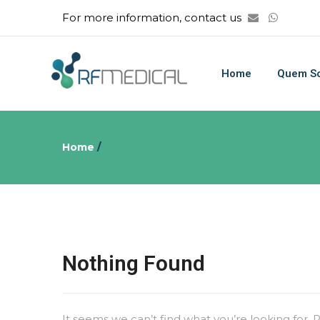
For more information, contact us
Home
Quem S
Home
/
Nothing Found
It seems we can’t find what you’re looking for.